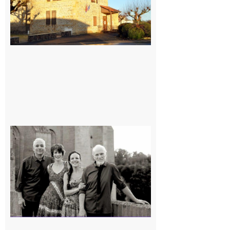
Rieux-
Volvestre
« Canaletto »
en concert !
7 août 2026