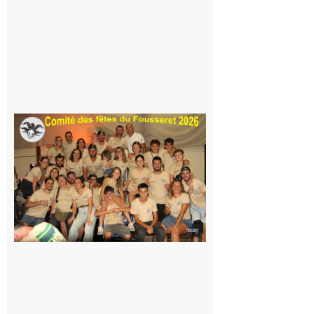
Même pas
peur, avec
la Maison
de la
Famille
itinérante
7 août 2026
Le
Fousseret :
la Fête de
la Saint-
Pierre est
terminée,
les Vikings
sont
rentrés
chez eux
6 août 2026