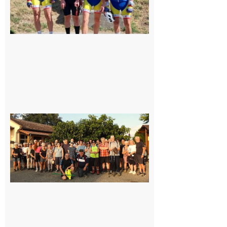
Saint-
Araille :
la
dernière
rando à
la
fraîche
de la
saison
était à
Cazac
8 août