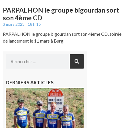
PARPALHON le groupe bigourdan sort
son 4ème CD
3 mars 2023
18 h 15
PARPALHON le groupe bigourdan sort son 4ième CD, soirée
de lancement le 11 mars à Burg.
DERNIERS ARTICLES
Montréjeau
: Les sorties
du
Montréjeau
cyclo club
8 août 2026