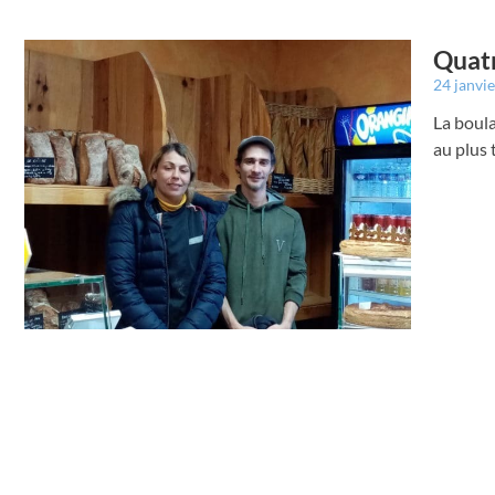
Quatr
24 janvi
La boula
au plus 