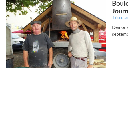
Boulo
Journ
19 sept
Démonstr
septemb