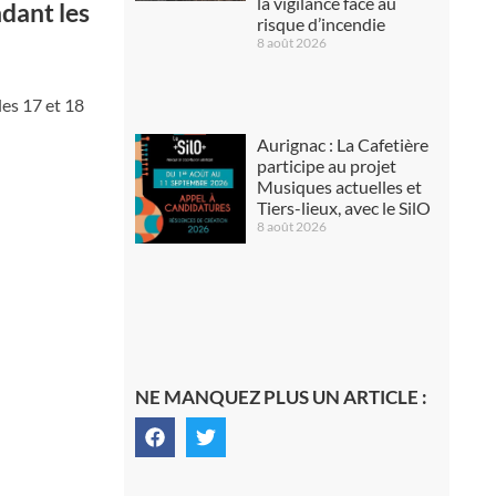
la vigilance face au
dant les
risque d’incendie
8 août 2026
les 17 et 18
Aurignac : La Cafetière
participe au projet
Musiques actuelles et
Tiers-lieux, avec le SilO
8 août 2026
NE MANQUEZ PLUS UN ARTICLE :