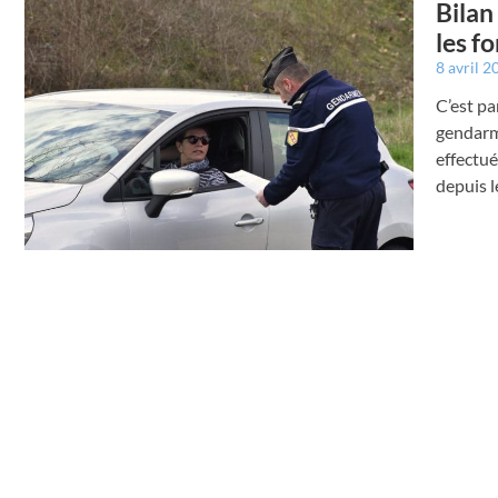
Bilan
les f
8 avril 
C’est pa
gendarme
effectué
depuis 