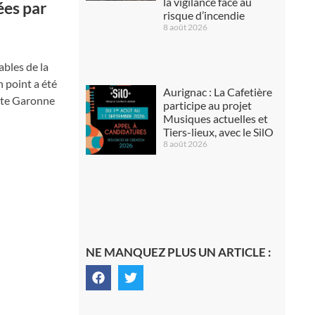
la vigilance face au
ées par
risque d’incendie
8 août 2026
ables de la
n point a été
Aurignac : La Cafetière
aute Garonne
participe au projet
Musiques actuelles et
Tiers-lieux, avec le SilO
8 août 2026
NE MANQUEZ PLUS UN ARTICLE :