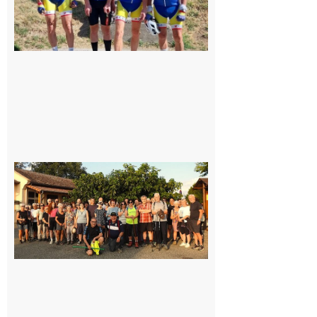
Saint-
Araille :
la
dernière
rando à
la
fraîche
de la
saison
était à
Cazac
8 août