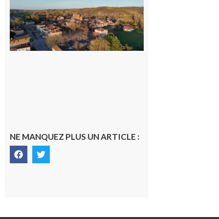
médecin
généraliste
dans la cité
gersoise
6 août 2026
NE MANQUEZ PLUS UN ARTICLE :