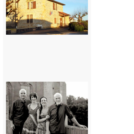
7 août 2026
Rieux-
Volvestre
« Canaletto »
en concert !
7 août 2026