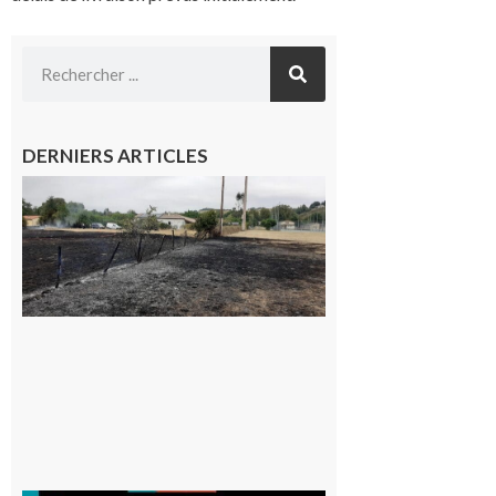
DERNIERS ARTICLES
Montesquieu-
Volvestre : la
commune
appelle à la
vigilance face
au risque
d’incendie
8 août 2026