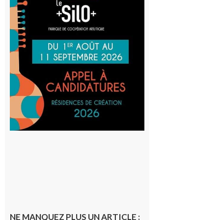
Aurignac
: La
Cafetière
participe
au projet
Musiques
actuelles
et Tiers-
lieux,
avec le
SilO
8 août 2026
NE MANQUEZ PLUS UN ARTICLE :