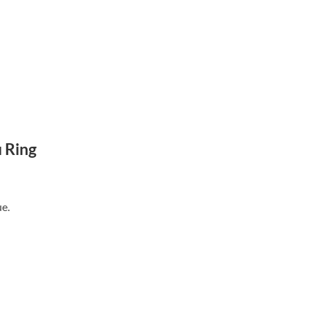
u Ring
ue.