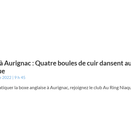
à Aurignac : Quatre boules de cuir dansent a
ue
e 2022
9 h 45
tiquer la boxe anglaise à Aurignac, rejoignez le club Au Ring Niaq