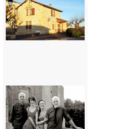
: La fête au
village !
7 août 2026
Rieux-
Volvestre
« Canaletto »
en concert !
7 août 2026