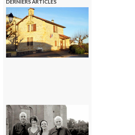
DERNIERS ARTICLES
Franquevielle
: La fête au
village !
7 août 2026
Rieux-
Volvestre
« Canaletto »
en concert !
7 août 2026