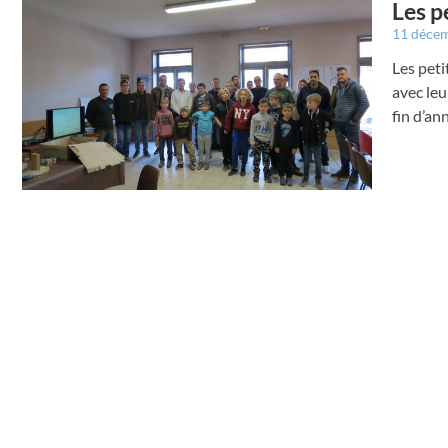
Les p
11 déce
Les peti
avec leu
fin d’an