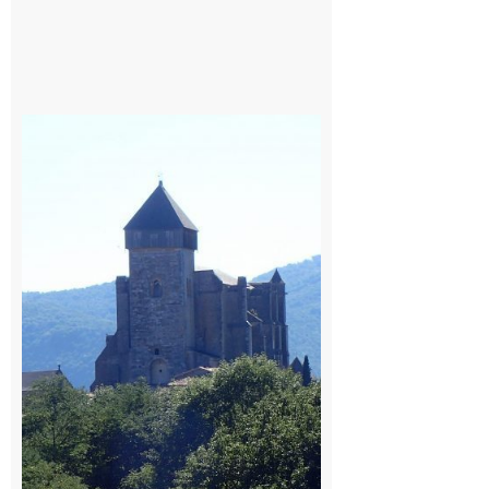
Saint
Bertrand de
Comminges
: 1ère
édition du
village des
patrimoines
du
Comminges
9 août 2026