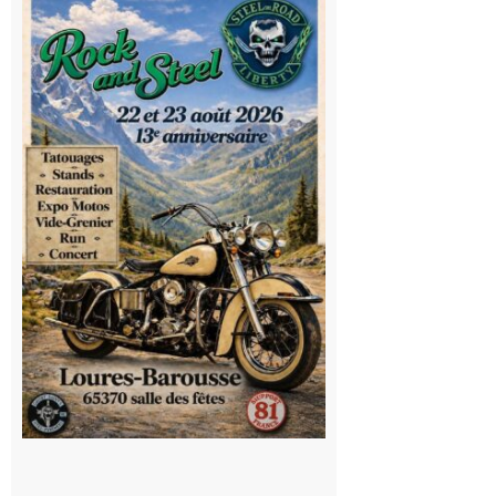
Barousse :
Rock and
Steel : de
belles
mécaniques,
du rock, de
la
convivialité!
9 août 2026