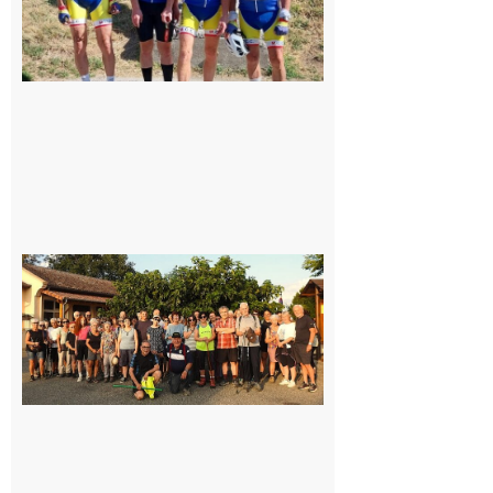
Saint-
Araille :
la
dernière
rando à
la
fraîche
de la
saison
était à
Cazac
8 août