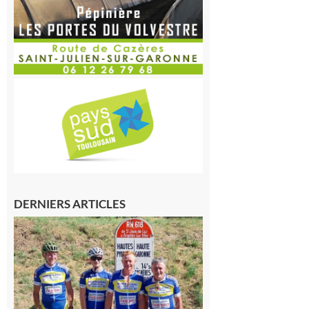
DERNIERS ARTICLES
Montréjeau
: Les sorties
du
Montréjeau
cyclo club
8 août 2026