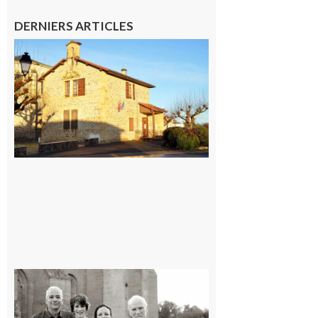
DERNIERS ARTICLES
Franquevielle
: La fête au
village !
7 août 2026
Rieux-
Volvestre
« Canaletto »
en concert !