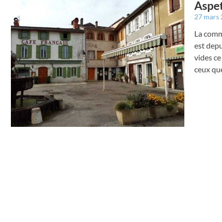
Aspet
27 mars
La commu
est depu
vides ce
ceux que