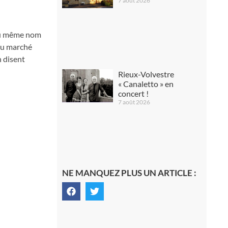
7 août 2026
 du même nom
 du marché
n disent
Rieux-Volvestre
« Canaletto » en
concert !
7 août 2026
NE MANQUEZ PLUS UN ARTICLE :