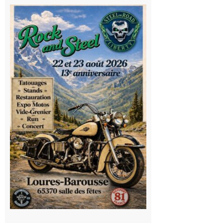
Loures-
Barousse :
Rock and
Steel : de
belles
mécaniques,
du rock, de
la
convivialité!
9 août 2026