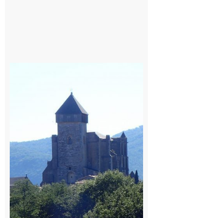
Saint
Bertrand de
Comminges
: 1ère
édition du
village des
patrimoines
du
Comminges
9 août 2026