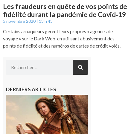
Les fraudeurs en quête de vos points de
fidélité durant la pandémie de Covid‑19
5 novembre 2020
13 h 43
Certains arnaqueurs gèrent leurs propres « agences de
voyage » sur le Dark Web, en utilisant abusivement des
points de fidélité et des numéros de cartes de crédit volés.
DERNIERS ARTICLES
Boulogne-
sur-Gesse :
Ciné
Lumière,
demandez
le
programme