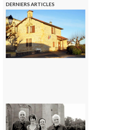
DERNIERS ARTICLES
Franquevielle
: La fête au
village !
7 août 2026
Rieux-
Volvestre
« Canaletto »
en concert !
7 août 2026