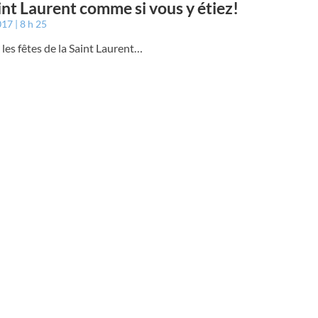
int Laurent comme si vous y étiez!
017
8 h 25
 les fêtes de la Saint Laurent…