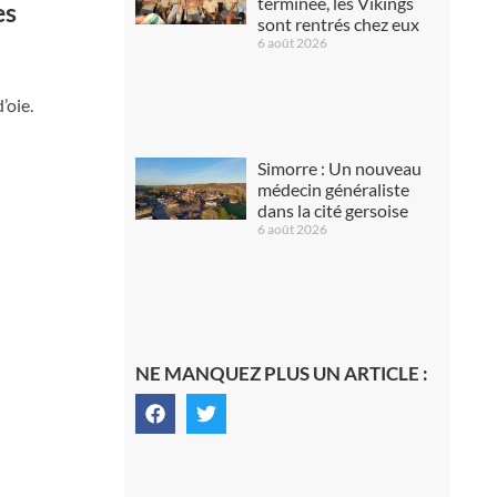
terminée, les Vikings
es
sont rentrés chez eux
6 août 2026
’oie.
Simorre : Un nouveau
médecin généraliste
dans la cité gersoise
6 août 2026
NE MANQUEZ PLUS UN ARTICLE :