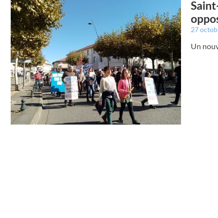
Saint
oppos
27 octo
Un nouve