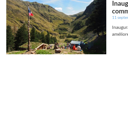
Inaug
comm
11 sept
Inaugura
améliore