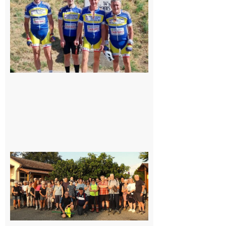
Montréjeau
cyclo club
8 août 2026
Saint-
Araille :
la
dernière
rando à
la
fraîche
de la