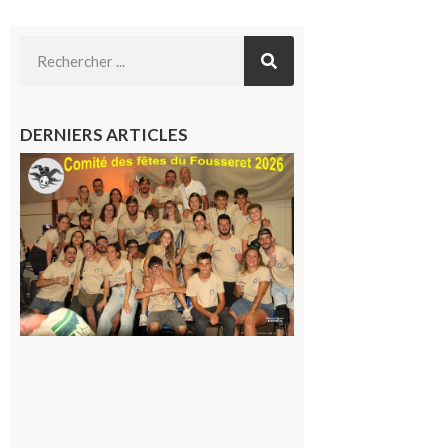
DERNIERS ARTICLES
Le
Fousseret :
la Fête de
la Saint-
Pierre est
terminée,
les Vikings
sont
rentrés
chez eux
6 août 2026