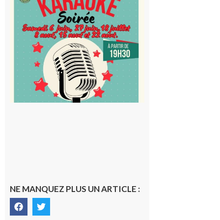
Cap
d’Astarac
: Soirée
karaoké
au Proxi,
à vous le
micro !
5 août 2026
NE MANQUEZ PLUS UN ARTICLE :