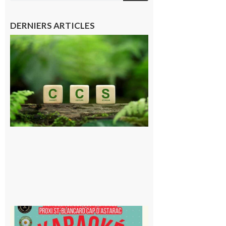
DERNIERS ARTICLES
Comminges
et Piémont
Pyrénéen :
Consultation
publique sur
le projet de
stockage
souterrain
de CO2
5 août 2026
Saint-
Blancard