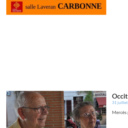
Occit
31 juille
Mercès p