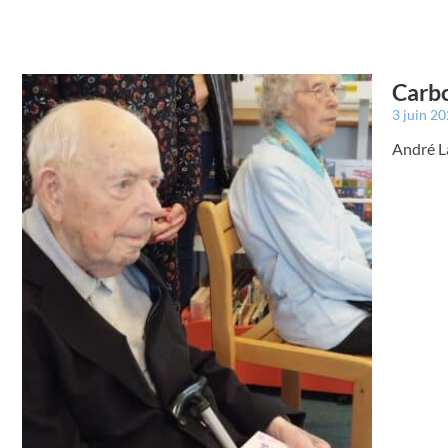
Carbo
3 juin 2
André La