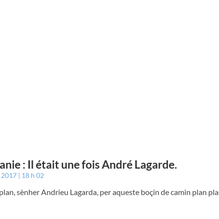
anie : Il était une fois André Lagarde.
t 2017
18 h 02
lan, sènher Andrieu Lagarda, per aqueste boçin de camin plan pla