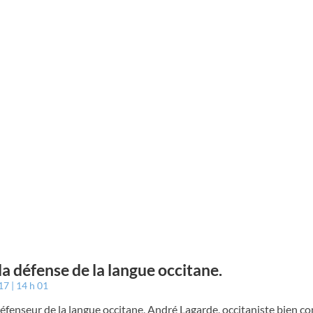
la défense de la langue occitane.
017
14 h 01
fenseur de la langue occitane, André Lagarde, occitaniste bien co