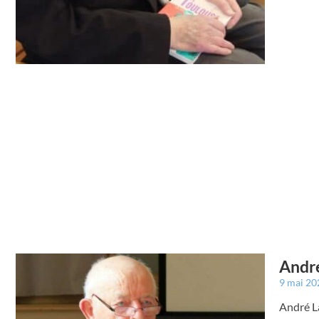
André
9 mai 2
André La