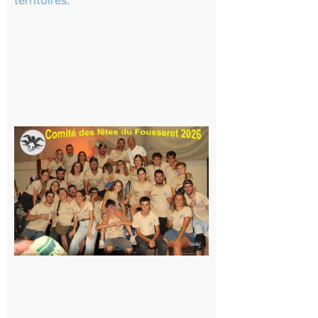
scolaire ?
Même pas
peur, avec
la Maison
de la
Famille
itinérante
7 août 2026
Le
Fousseret :
la Fête de
la Saint-
Pierre est
terminée,
les Vikings
sont
rentrés
chez eux
6 août 2026