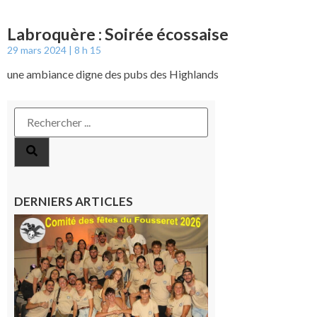
Labroquère : Soirée écossaise
29 mars 2024
8 h 15
une ambiance digne des pubs des Highlands
DERNIERS ARTICLES
Le
Fousseret :
la Fête de
la Saint-
Pierre est
terminée,
les Vikings
sont