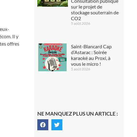
Consultation publique
sur le projet de
stockage souterrain de
CO2
5 août 2026
ieux-
́com. Il y
tes offres
Saint-Blancard Cap
d’Astarac : Soirée
karaoké au Proxi, à
vous le micro !
5 août 2026
NE MANQUEZ PLUS UN ARTICLE :