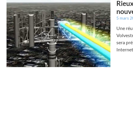
Rieux
nouve
5 mars 
Une réun
Volvestr
sera pre
Internet