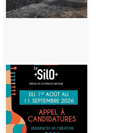
appelle à la
vigilance face
au risque
d’incendie
8 août 2026
Aurignac
: La
Cafetière
participe
au projet
Musiques
actuelles
et Tiers-
lieux,
avec le
SilO
8 août 2026