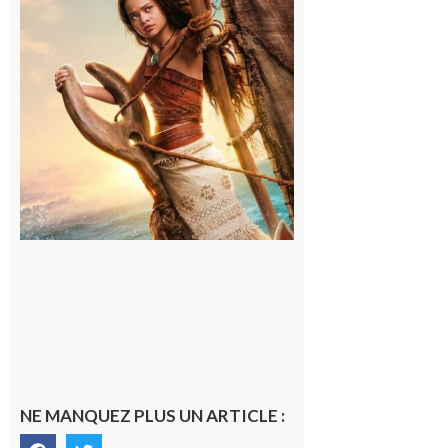
Ciné
Lumière,
demandez
le
programme
!
6 août 2026
NE MANQUEZ PLUS UN ARTICLE :