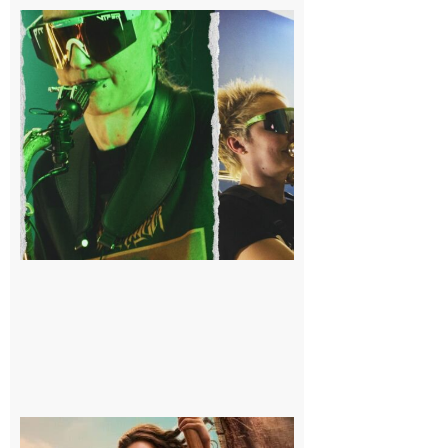
Cassagnabère-
Tournas : La
Pistouflerie à
l’heure
cosmique avec
Space
Meringue
6 août 2026
Boulogne-
sur-Gesse :