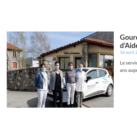
Gourd
d’Aid
16 avril
Le serv
ans aup