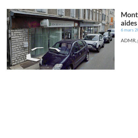
Montr
aides
6 mars 
ADMR, pr