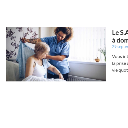
Le S.
à dom
29 sept
Vous int
la prise 
vie quot