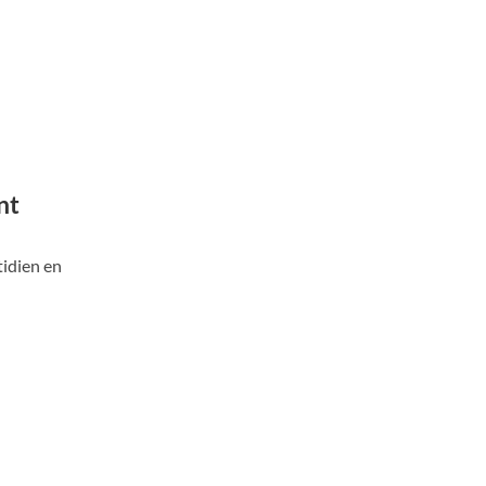
nt
tidien en