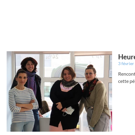
Heure
3 févrie
Rencontr
cette pé