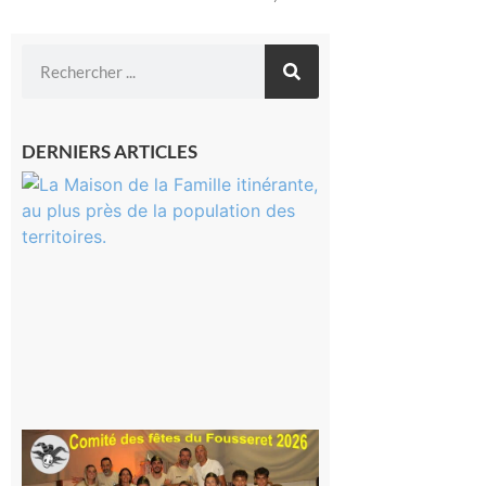
DERNIERS ARTICLES
Castelnau-
Magnoac :
La rentrée
scolaire ?
Même pas
peur, avec
la Maison
de la
Famille
itinérante
7 août 2026
Le
Fousseret :
la Fête de