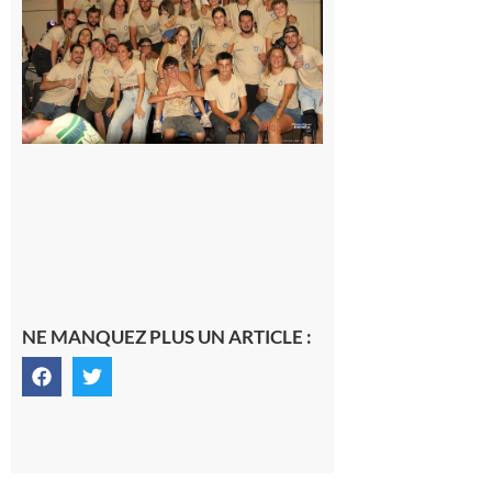
la Saint-
Pierre est
terminée,
les Vikings
sont
rentrés
chez eux
6 août 2026
NE MANQUEZ PLUS UN ARTICLE :