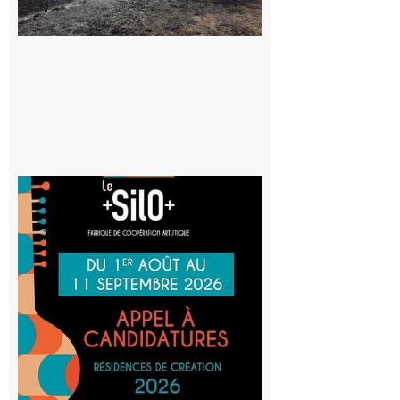
au risque
d’incendie
8 août 2026
Aurignac
: La
Cafetière
participe
au projet
Musiques
actuelles
et Tiers-
lieux,
avec le
SilO
8 août 2026