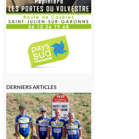
DERNIERS ARTICLES
Montréjeau
: Les sorties
du
Montréjeau
cyclo club
8 août 2026