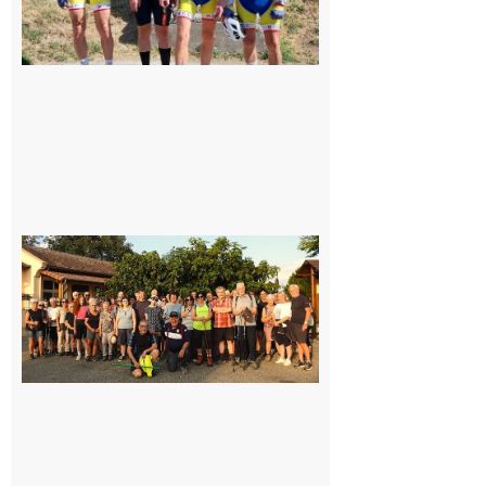
Saint-
Araille :
la
dernière
rando à
la
fraîche
de la
saison
était à
Cazac
8 août