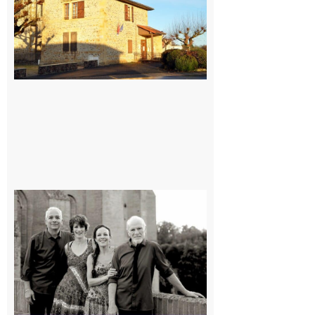
7 août 2026
Rieux-
Volvestre
« Canaletto »
en concert !
7 août 2026