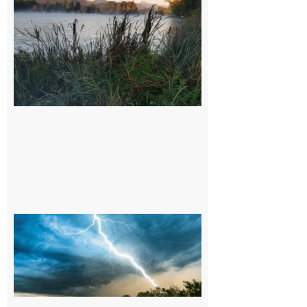
Barousse,
Neste,
Montréjeau
et ses
environs
9 août 2026
09/08/26 :
Vigilance
météorologique
orange pour
orages sur le
département de
la Haute-