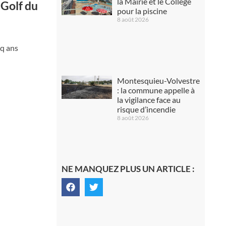
la Mairie et le Collège
 Golf du
pour la piscine
8 août 2026
nq ans
Montesquieu-Volvestre
: la commune appelle à
la vigilance face au
risque d’incendie
8 août 2026
NE MANQUEZ PLUS UN ARTICLE :