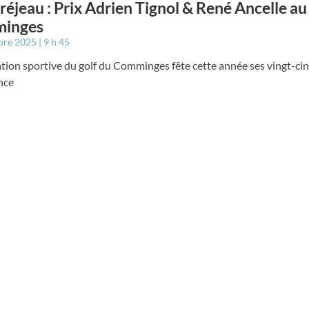
éjeau : Prix Adrien Tignol & René Ancelle au
inges
bre 2025
9 h 45
ation sportive du golf du Comminges fête cette année ses vingt-ci
nce