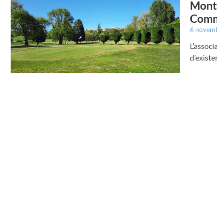
Montr
Comm
6 novem
L’associ
d’existe