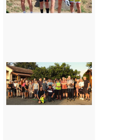
Saint-
Araille :
la
dernière
rando à
la
fraîche
de la
saison
était à
Cazac
8 août
2026