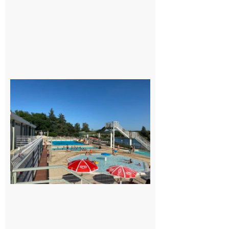
tous !
Dès le
vendredi
14 août
au soir.
8 août
2026
Boulogne-
sur-Gesse :
Une
convention
entre la
Mairie et
le Collège
pour la
piscine
8 août 2026