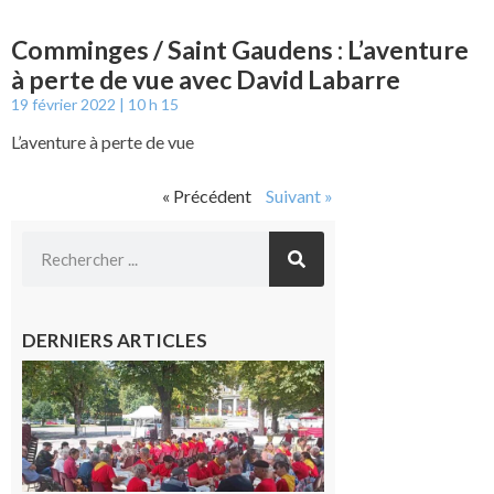
Comminges / Saint Gaudens : L’aventure
à perte de vue avec David Labarre
19 février 2022
10 h 15
L’aventure à perte de vue
« Précédent
Suivant »
DERNIERS ARTICLES
Hesta
Gascona
de
Luchon
c’est la
fête de