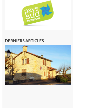
DERNIERS ARTICLES
Franquevielle
: La fête au
village !
7 août 2026