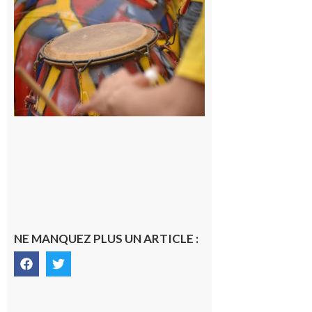
Initiation
à la
batucada,
pour
apprendre
les
rythmes
brésiliens
avec
Lacunapa
9 août 2026
NE MANQUEZ PLUS UN ARTICLE :