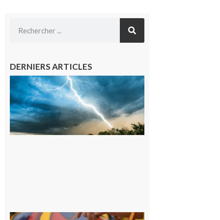
DERNIERS ARTICLES
09/08/26 :
Vigilance
météorologique
orange pour
orages sur le
département de
la Haute-
Garonne
9 août 2026
Latoue :