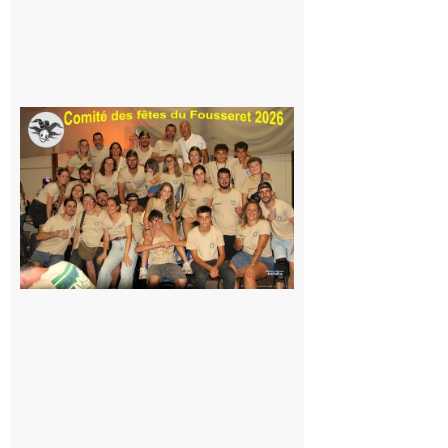
de la
Famille
itinérante
7 août 2026
Le
Fousseret :
la Fête de
la Saint-
Pierre est
terminée,
les Vikings
sont
rentrés
chez eux
6 août 2026