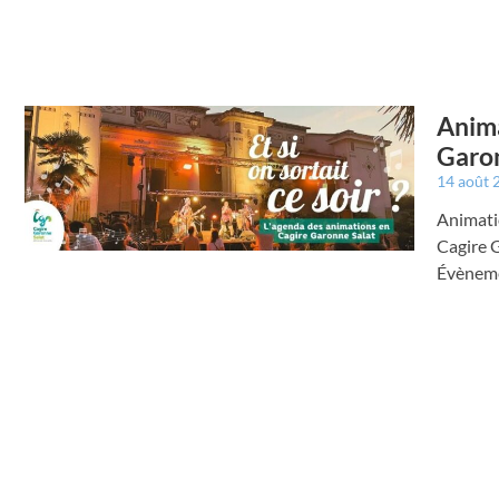
Anima
Garon
14 août
Animati
Cagire 
Évènemen