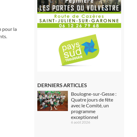
u
n pour la
nts.
DERNIERS ARTICLES
Boulogne-sur-Gesse :
Quatre jours de fête
avec le Comité, un
programme
exceptionnel
6 août 2026