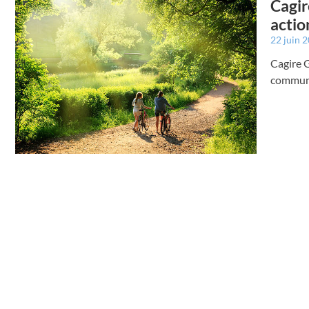
Cagir
actio
22 juin 
Cagire G
commun