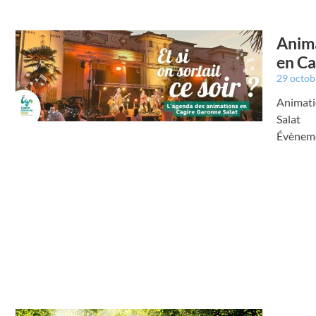
Anima
en Ca
29 octo
Animati
Salat
Évènemen