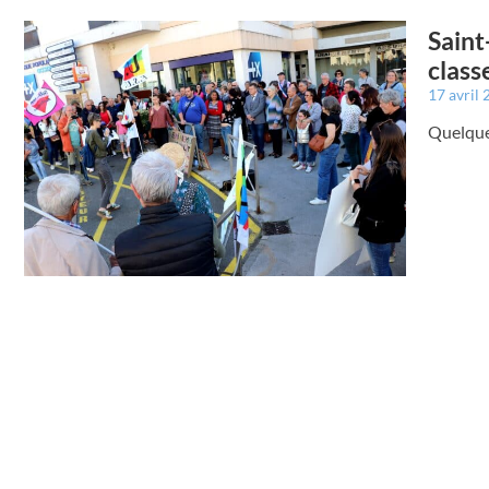
Saint
class
17 avril
Quelque