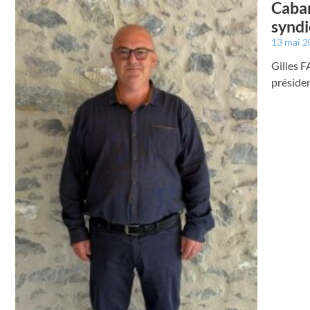
Caban
syndi
13 mai 
Gilles F
présiden