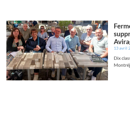
Ferme
suppr
Avira
13 avril
Dix clas
Montréj