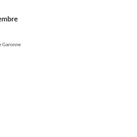
vembre
re Garonne