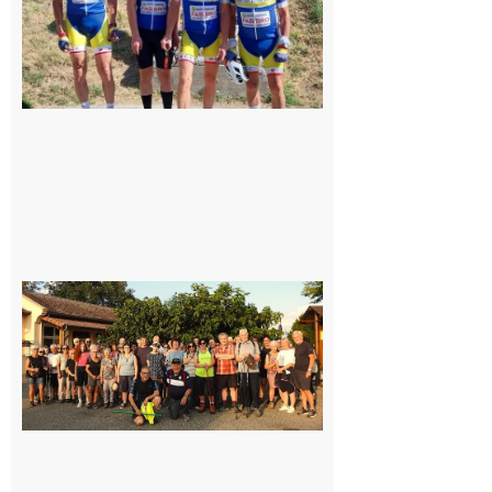
Saint-
Araille :
la
dernière
rando à
la
fraîche
de la
saison
était à