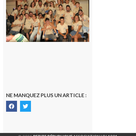
la Fête de
la Saint-
Pierre est
terminée,
les Vikings
sont
rentrés
chez eux
6 août 2026
NE MANQUEZ PLUS UN ARTICLE :