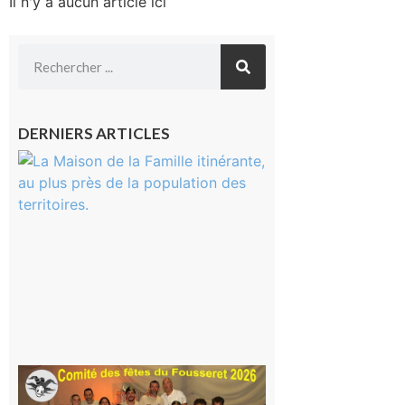
Il n'y a aucun article ici
DERNIERS ARTICLES
Castelnau-
Magnoac :
La rentrée
scolaire ?
Même pas
peur, avec
la Maison
de la
Famille
itinérante
7 août 2026
Le
Fousseret :