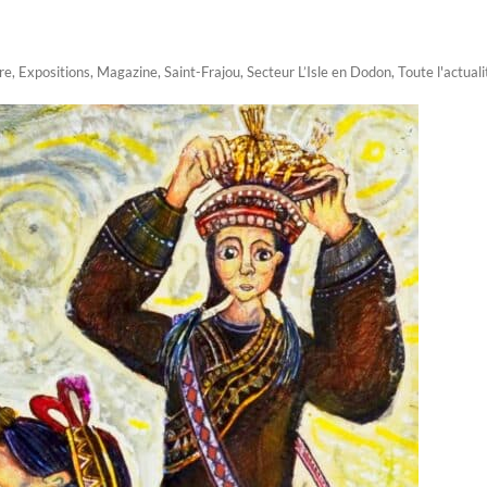
re
,
Expositions
,
Magazine
,
Saint-Frajou
,
Secteur L’Isle en Dodon
,
Toute l'actuali