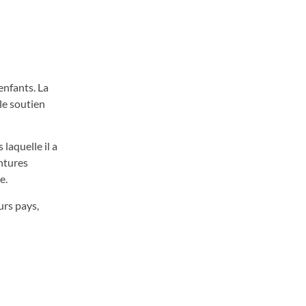
enfants. La
le soutien
laquelle il a
intures
e.
urs pays,