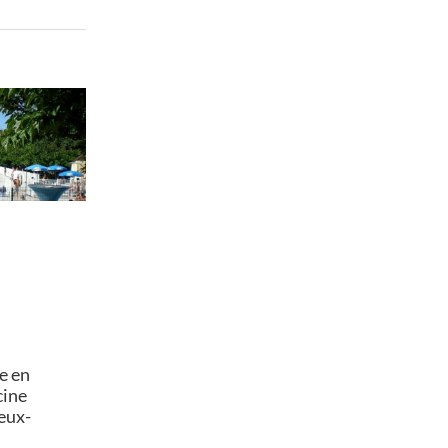
e en
cine
eux-