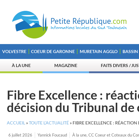
VOLVESTRE
COEUR DE GARONNE
MURETAIN AGGLO
BASSIN
À LA UNE
MAGAZINE
FAITS DIVERS / JU
Fibre Excellence : réact
décision du Tribunal d
ACCUEIL
»
TOUTE L’ACTUALITÉ
»
FIBRE EXCELLENCE : RÉACTION
6 juillet 2026
Yannick Foucaud
À la une
,
CC Coeur et Coteaux du C