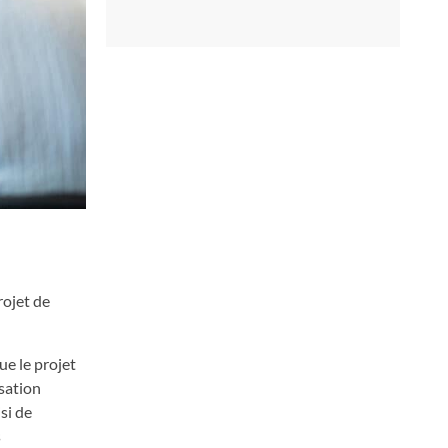
rojet de
ue le projet
sation
si de
s