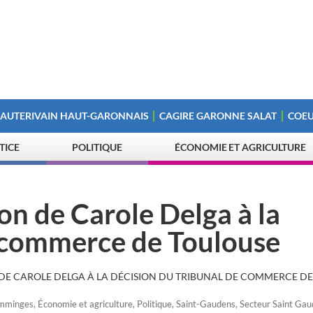
 AUTERIVAIN HAUT-GARONNAIS
CAGIRE GARONNE SALAT
COEU
STICE
POLITIQUE
ÉCONOMIE ET AGRICULTURE
ion de Carole Delga à la
e commerce de Toulouse
 DE CAROLE DELGA À LA DÉCISION DU TRIBUNAL DE COMMERCE D
omminges
,
Économie et agriculture
,
Politique
,
Saint-Gaudens
,
Secteur Saint Ga