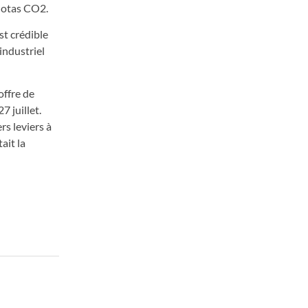
quotas CO2.
st crédible
industriel
offre de
7 juillet.
rs leviers à
ait la